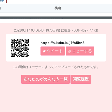
2021/03/17 03:56:48 (1970日前) に撮影 - 808×462 - 77 KB
https://s.kuku.lu/j7fo5hn8
ツイート
コピーする
この画像はユーザーによってアップロードされたものです。
あなたのがめんなう一覧
閲覧履歴