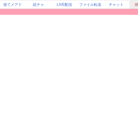
捨てメアド
絵チャ
LIVE配信
ファイル転送
チャット