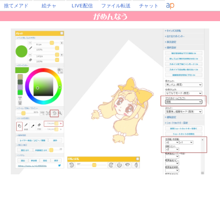
捨てメアド
絵チャ
LIVE配信
ファイル転送
チャット