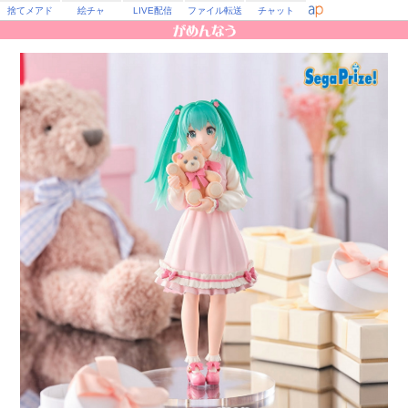
捨てメアド
絵チャ
LIVE配信
ファイル転送
チャット