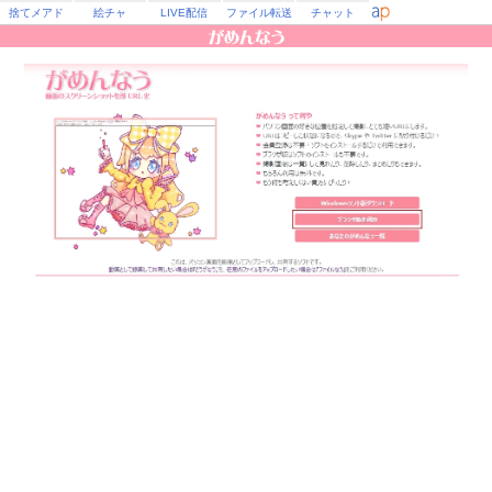
捨てメアド
絵チャ
LIVE配信
ファイル転送
チャット