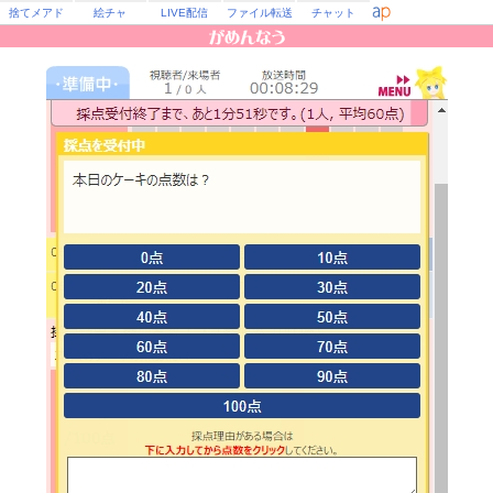
捨てメアド
絵チャ
LIVE配信
ファイル転送
チャット