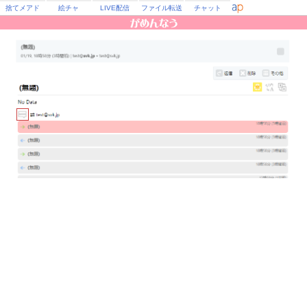
捨てメアド
絵チャ
LIVE配信
ファイル転送
チャット