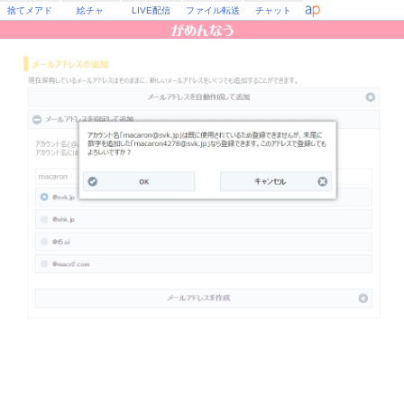
捨てメアド
絵チャ
LIVE配信
ファイル転送
チャット