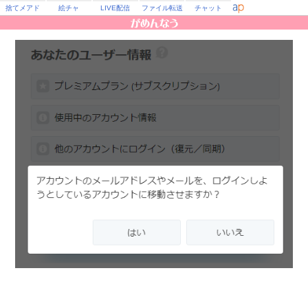
捨てメアド
絵チャ
LIVE配信
ファイル転送
チャット