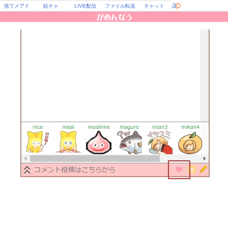
捨てメアド
絵チャ
LIVE配信
ファイル転送
チャット