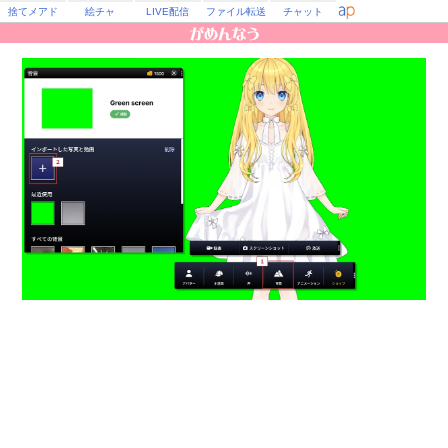
捨てメアド
絵チャ
LIVE配信
ファイル転送
チャット