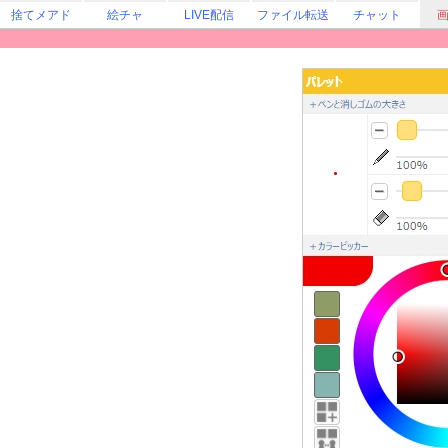
捨てメアド
絵チャ
LIVE配信
ファイル転送
チャット