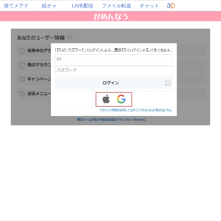
捨てメアド
絵チャ
LIVE配信
ファイル転送
チャット