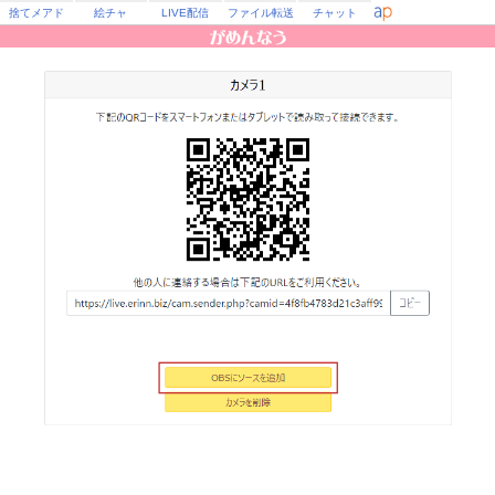
捨てメアド
絵チャ
LIVE配信
ファイル転送
チャット