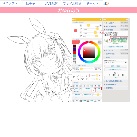
捨てメアド
絵チャ
LIVE配信
ファイル転送
チャット