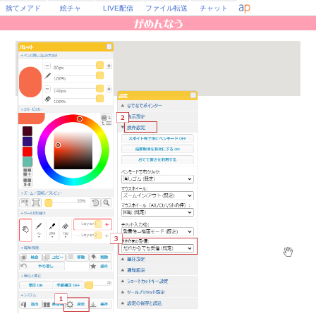
捨てメアド
絵チャ
LIVE配信
ファイル転送
チャット